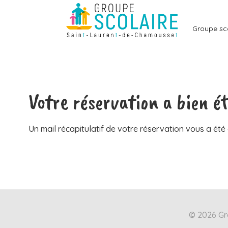
Aller
au
Groupe sc
contenu
Votre réservation a bien é
Un mail récapitulatif de votre réservation vous a été
© 2026 Gro