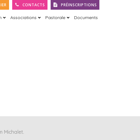
IER
CONTACTS
PRÉINSCRIPTIONS
h
Associations
Pastorale
Documents
m Michalet.