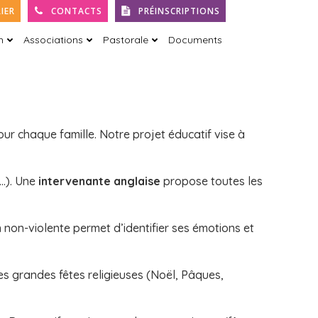
IER
CONTACTS
PRÉINSCRIPTIONS
h
Associations
Pastorale
Documents
our chaque famille. Notre projet éducatif vise à
n…). Une
intervenante anglaise
propose toutes les
non-violente permet d’identifier ses émotions et
es grandes fêtes religieuses (Noël, Pâques,