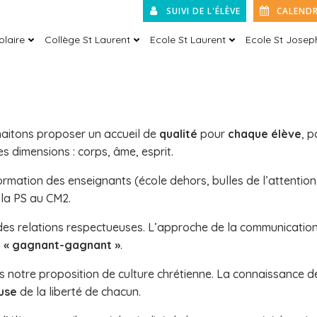
SUIVI DE L'ÉLÈVE
CALENDR
olaire
Collège St Laurent
Ecole St Laurent
Ecole St Josep
haitons proposer un accueil de
qualité
pour
chaque élève
, p
s dimensions : corps, âme, esprit.
ormation des enseignants (école dehors, bulles de l’attentio
la PS au CM2.
des relations respectueuses. L’approche de la communication 
n
« gagnant-gagnant »
.
ns notre proposition de culture chrétienne. La connaissance d
use
de la liberté de chacun.