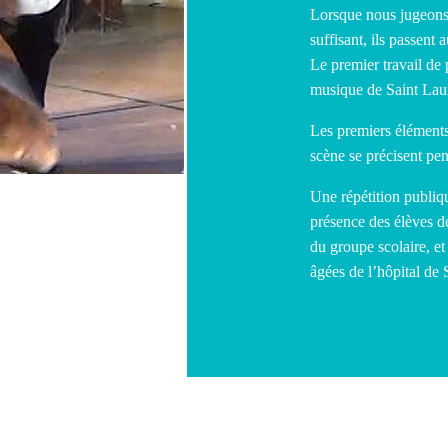
Lorsque nous jugeons 
suffisant, ils passent 
Le premier travail de p
musique de Saint Lau
Les premiers élément
scène se précisent pe
Une répétition publiqu
présence des élèves 
du groupe scolaire, e
âgées de l’hôpital de