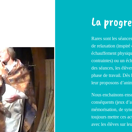
La progre
Rares sont les séanc
de relaxation (inspiré
échauffement physiq
contraintes) ou un éc
des séances, les élèv
phase de travail. Dès 
leur proposons d’ani
Nous enchainons ensui
conséquents (jeux d’at
mémorisation, de sync
toujours mettre ces ac
avec les élèves sur le