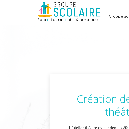
Aller
au
Groupe sc
contenu
Création de 
théâ
L’atelier théâtre existe depuis 20